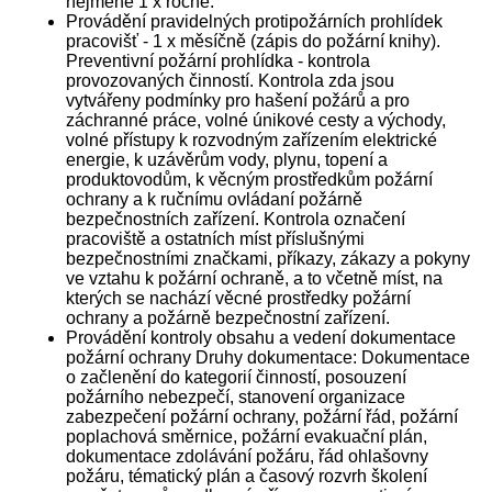
nejméně 1 x ročně.
Provádění pravidelných protipožárních prohlídek
pracovišť - 1 x měsíčně (zápis do požární knihy).
Preventivní požární prohlídka - kontrola
provozovaných činností. Kontrola zda jsou
vytvářeny podmínky pro hašení požárů a pro
záchranné práce, volné únikové cesty a východy,
volné přístupy k rozvodným zařízením elektrické
energie, k uzávěrům vody, plynu, topení a
produktovodům, k věcným prostředkům požární
ochrany a k ručnímu ovládaní požárně
bezpečnostních zařízení. Kontrola označení
pracoviště a ostatních míst příslušnými
bezpečnostními značkami, příkazy, zákazy a pokyny
ve vztahu k požární ochraně, a to včetně míst, na
kterých se nachází věcné prostředky požární
ochrany a požárně bezpečnostní zařízení.
Provádění kontroly obsahu a vedení dokumentace
požární ochrany Druhy dokumentace: Dokumentace
o začlenění do kategorií činností, posouzení
požárního nebezpečí, stanovení organizace
zabezpečení požární ochrany, požární řád, požární
poplachová směrnice, požární evakuační plán,
dokumentace zdolávání požáru, řád ohlašovny
požáru, tématický plán a časový rozvrh školení