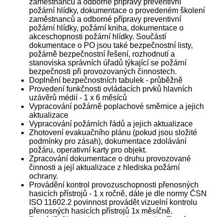
zaměstnanců a odborné přípravy preventivní
požární hlídky, dokumentace o provedeném školení
zaměstnanců a odborné přípravy preventivní
požární hlídky, požární kniha, dokumentace o
akceschopnosti požární hlídky. Součástí
dokumentace o PO jsou také bezpečnostní listy,
požárně bezpečnostní řešení, rozhodnutí a
stanoviska správních úřadů týkající se požární
bezpečnosti při provozovaných činnostech.
Doplnění bezpečnostních tabulek - průběžně
Provedení funkčnosti ovládacích prvků hlavních
uzávěrů médií - 1 x 6 měsíců
Vypracování požárně poplachové směrnice a jejich
aktualizace
Vypracování požárních řádů a jejich aktualizace
Zhotovení evakuačního plánu (pokud jsou složité
podmínky pro zásah), dokumentace zdolávání
požáru, operativní karty pro objekt.
Zpracování dokumentace o druhu provozované
činnosti a její aktualizace z hlediska požární
ochrany.
Provádění kontrol provozuschopnosti přenosných
hasicích přístrojů - 1 x ročně, dále je dle normy ČSN
ISO 11602.2 povinnost provádět vizuelní kontrolu
přenosných hasicích přístrojů 1x měsíčně.