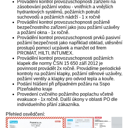
Provádění kontrol provozuschopnosti zařízení na
zásobování požární vodou - vnitřních a vnějších
hydrantových systémů, požárních potrubí
suchovodů a požárních nádrží - 1 x ročně
Provádění kontrol provozuschopnosti požárně
bezpečnostního zařízení jako jsou požární uzávěry
a požární okna - 1x ročně.
Provádění kontrol provozuschopnosti prvků pasivní
požární bezpečnosti jako například obklad, utěsnění
prostupů pomocí ucpávek a manžet od firem
PROMAT, HILTI, INTUMEX.
Provádění kontrol provozuschopnosti požárních
klapek dle normy ČSN 15 650 září 2012 je
povinnost provádět 2x ročně. Provádíme periodické
kontroly na požární klapky, požární stěnové uzávěry,
požární ventily a klapky pro odvod tepla a kouře.
Podání hlášení při případném požáru na Sspo
Plzeňského kraje
Provedení cvičného požárního poplachu včetně
evakuace - 1x ročně. Další úkony v oblasti PO dle
individuelního přání zákazníka.
Přehled osvědčení: